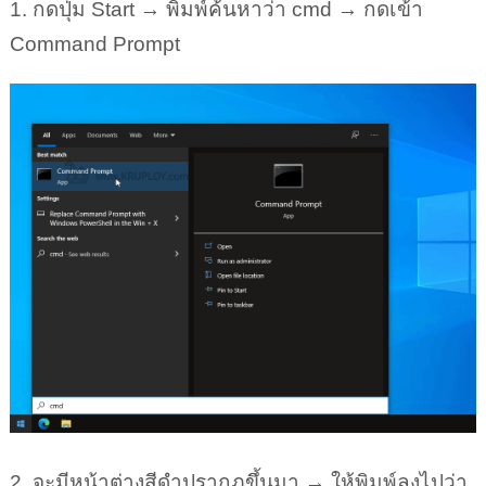
2. จะมีหน้าต่างสีดำปรากฎขึ้นมา → ให้พิมพ์ลงไปว่า
ipconfig /all
จากนั้นกด Enter