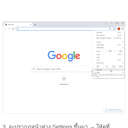
3. จะปรากฎหน้าต่าง Settings ขึ้นมา → ให้ดูที่