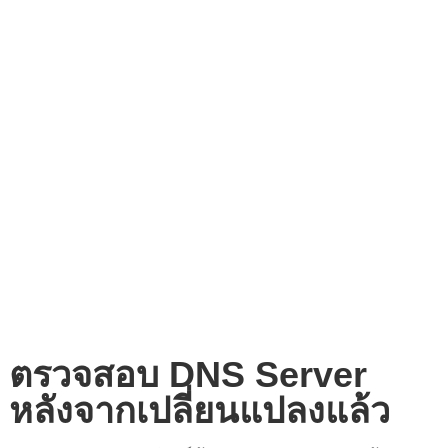
1. กดปุ่ม Start → พิมพ์ค้นหาว่า cmd → กดเข้า
Command Prompt